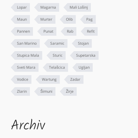
Lopar
Magarna
Mali Lošinj
Maun
Murter
Olib
Pag
Pannen
Punat
Rab
Refit
San Marino
Saramic
Stojan
Stupica Mala
Sturic
Supetarska
Sveti Mara
Telašcica
Ugljan
Vodice
Wartung
Zadar
Zlarin
Šimuni
Žirje
Archiv