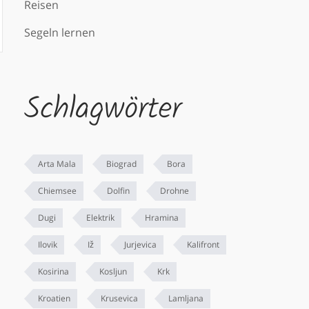
Reisen
Segeln lernen
Schlagwörter
Arta Mala
Biograd
Bora
Chiemsee
Dolfin
Drohne
Dugi
Elektrik
Hramina
Ilovik
Iž
Jurjevica
Kalifront
Kosirina
Kosljun
Krk
Kroatien
Krusevica
Lamljana